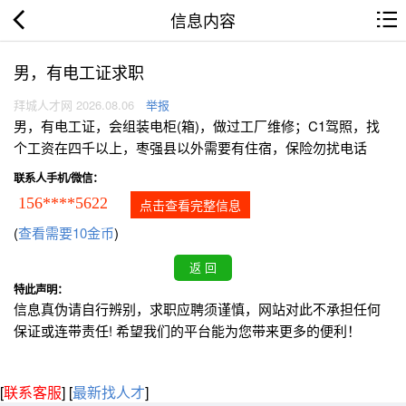
信息内容
男，有电工证求职
拜城人才网 2026.08.06
举报
男，有电工证，会组装电柜(箱)，做过工厂维修；C1驾照，找
个工资在四千以上，枣强县以外需要有住宿，保险勿扰电话
联系人手机/微信：
156****5622
点击查看完整信息
(
查看需要10金币
)
特此声明：
信息真伪请自行辨别，求职应聘须谨慎，网站对此不承担任何
保证或连带责任! 希望我们的平台能为您带来更多的便利！
[
联系客服
]
[
最新找人才
]