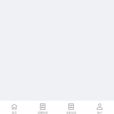
首页
招聘信息
求职信息
账户