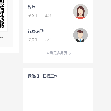
教师
罗女士
·
本科
行政/后勤
息
梁先生
·
高中
查看更多简历
微信扫一扫找工作