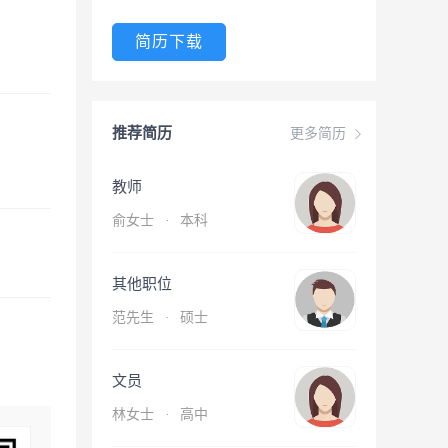
简历下载
推荐简历
更多简历
教师
俞女士
·
本科
其他职位
范先生
·
硕士
文员
林女士
·
高中